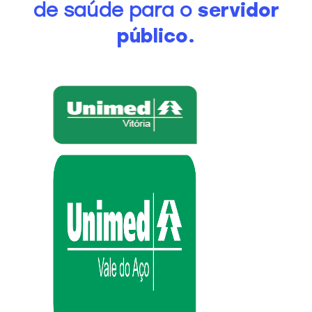
de saúde para o
servidor
público.